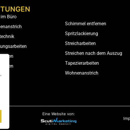
STUNGEN
 im Büro
Schimmel entfernen
enanstrich
Spritzlackierung
technik
Streicharbeiten
rungsarbeiten
Streichen nach dem Auszug
rbeiten
Tapezierarbeiten
rbeiten
Wohnenanstrich
,
Eine Website von:
Im