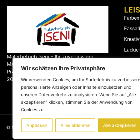
LEI
Farben
Fassad
Kreativ
Lackie
Malerbetrieb Iseni – Ihr zuverlässiger
Lasura
Malerbetrieb in München. Qualität,
Wir schätzen Ihre Privatsphäre
Malera
Präzision und Kundenzufriedenheit seit
2015.
Wir verwenden Cookies, um Ihr Surferlebnis zu verbessern
personalisierte Anzeigen oder Inhalte einzusetzen und
unseren Datenverkehr zu analysieren. Wenn Sie auf „Alle
akzeptieren" klicken, stimmen Sie der Anwendung von
Cookies zu.
Anpassen
Alles ablehnen
Alle akzeptieren
© Malerbetrieb Iseni – Alle Rechte vorbehalten!